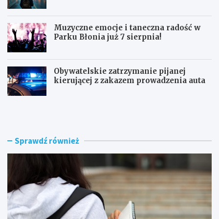
Muzyczne emocje i taneczna radość w
Parku Błonia już 7 sierpnia!
Obywatelskie zatrzymanie pijanej
kierującej z zakazem prowadzenia auta
G
B
ó
u
z
r
d
z
w
e
Sprawdź również
y
n
r
a
ó
d
ż
R
n
a
i
d
a
o
W
m
o
i