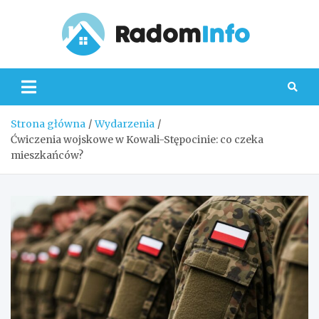
Skip
to
content
Radom
Strona główna
Wydarzenia
Ćwiczenia wojskowe w Kowali-Stępocinie: co czeka
mieszkańców?