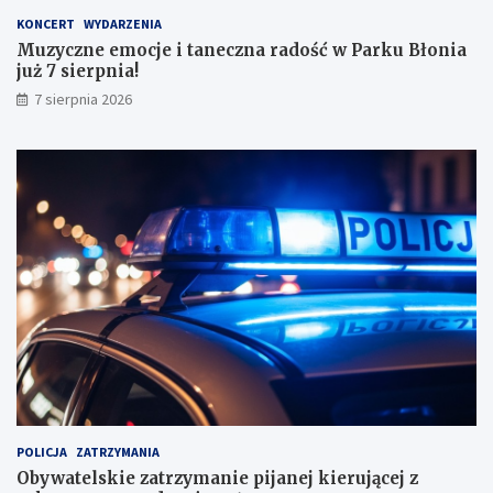
y
KONCERT
WYDARZENIA
m
Muzyczne emocje i taneczna radość w Parku Błonia
i
już 7 sierpnia!
w
y
7 sierpnia 2026
n
i
k
a
m
i
!
POLICJA
ZATRZYMANIA
Obywatelskie zatrzymanie pijanej kierującej z