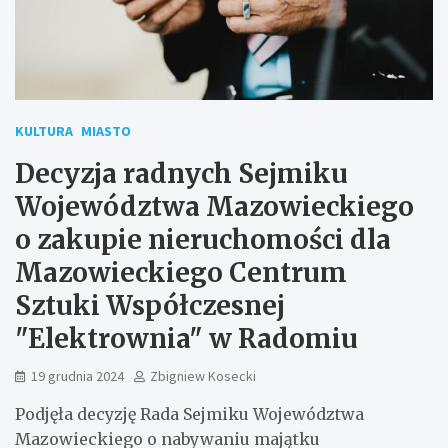
KULTURA
MIASTO
Decyzja radnych Sejmiku
Województwa Mazowieckiego
o zakupie nieruchomości dla
Mazowieckiego Centrum
Sztuki Współczesnej
"Elektrownia" w Radomiu
19 grudnia 2024
Zbigniew Kosecki
Podjęła decyzję Rada Sejmiku Województwa
Mazowieckiego o nabywaniu majątku