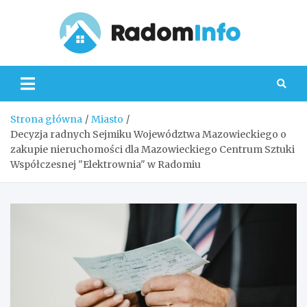
Skip
to
content
Radom
Strona główna
Miasto
Decyzja radnych Sejmiku Województwa Mazowieckiego o
zakupie nieruchomości dla Mazowieckiego Centrum Sztuki
Współczesnej "Elektrownia" w Radomiu