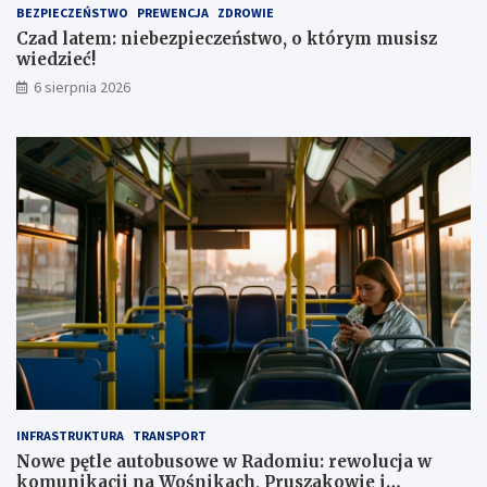
BEZPIECZEŃSTWO
PREWENCJA
ZDROWIE
a
,
Czad latem: niebezpieczeństwo, o którym musisz
1
wiedzieć!
m
l
6 sierpnia 2026
n
z
ł
INFRASTRUKTURA
TRANSPORT
Nowe pętle autobusowe w Radomiu: rewolucja w
komunikacji na Wośnikach, Pruszakowie i