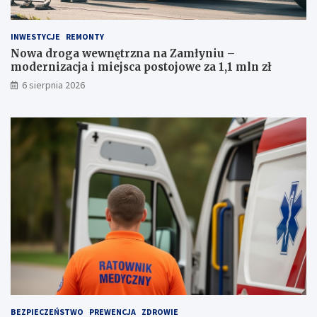
j
c
z
j
z
a
INWESTYCJE
REMONTY
a
i
Nowa droga wewnętrzna na Zamłyniu –
k
m
modernizacja i miejsca postojowe za 1,1 mln zł
a
i
6 sierpnia 2026
z
e
e
j
m
s
p
c
r
a
o
p
w
o
a
s
d
t
z
o
e
j
n
o
i
w
a
e
a
z
u
a
t
1
BEZPIECZEŃSTWO
PREWENCJA
ZDROWIE
a
,