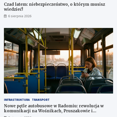
Czad latem: niebezpieczeństwo, o którym musisz
1
wiedzieć!
m
l
6 sierpnia 2026
n
z
ł
INFRASTRUKTURA
TRANSPORT
Nowe pętle autobusowe w Radomiu: rewolucja w
komunikacji na Wośnikach, Pruszakowie i
Zamłyniu