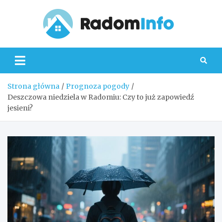
Skip
to
content
Radom
Strona główna
Prognoza pogody
Deszczowa niedziela w Radomiu: Czy to już zapowiedź
jesieni?