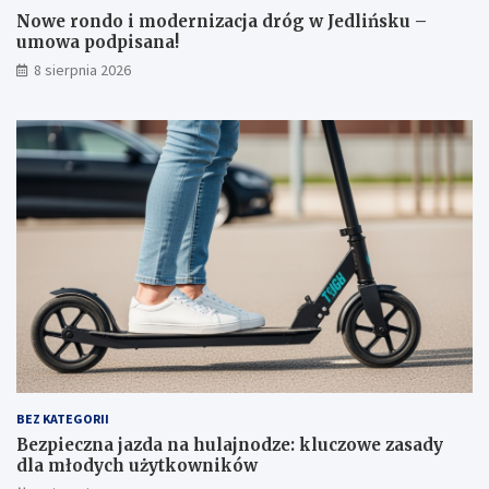
d
n
Nowe rondo i modernizacja dróg w Jedlińsku –
r
o
umowa podpisana!
ó
d
8 sierpnia 2026
g
z
w
e
J
:
e
k
d
l
l
u
i
c
ń
z
s
o
k
w
u
e
–
z
u
a
m
s
o
a
w
d
a
y
BEZ KATEGORII
p
d
Bezpieczna jazda na hulajnodze: kluczowe zasady
o
l
dla młodych użytkowników
d
a