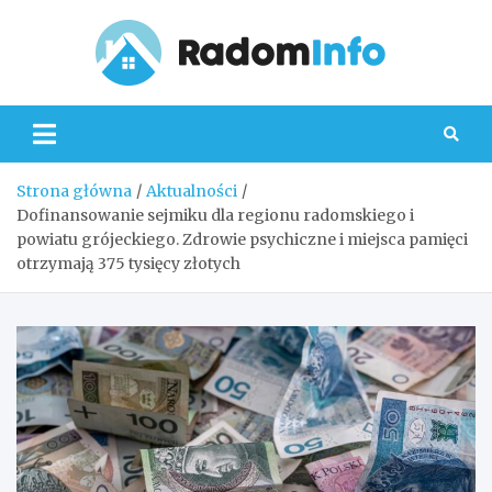
Skip
to
content
Radom
Strona główna
Aktualności
Dofinansowanie sejmiku dla regionu radomskiego i
powiatu grójeckiego. Zdrowie psychiczne i miejsca pamięci
otrzymają 375 tysięcy złotych