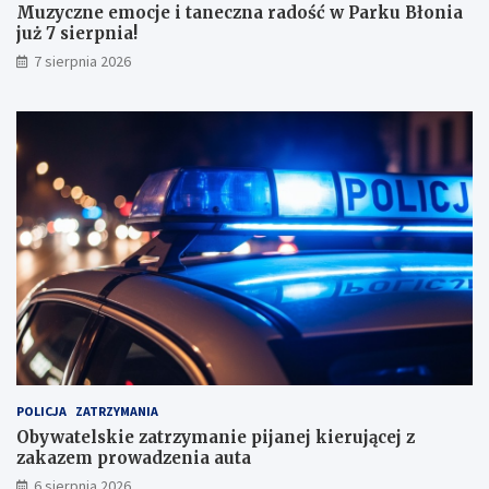
Muzyczne emocje i taneczna radość w Parku Błonia
i
już 7 sierpnia!
w
y
7 sierpnia 2026
n
i
k
a
m
i
!
POLICJA
ZATRZYMANIA
Obywatelskie zatrzymanie pijanej kierującej z
zakazem prowadzenia auta
6 sierpnia 2026