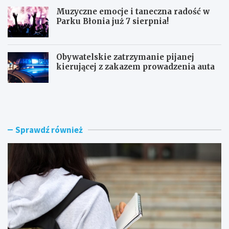
Muzyczne emocje i taneczna radość w
Parku Błonia już 7 sierpnia!
Obywatelskie zatrzymanie pijanej
kierującej z zakazem prowadzenia auta
G
B
ó
u
z
r
d
z
w
e
Sprawdź również
y
n
r
a
ó
d
ż
R
n
a
i
d
a
o
W
m
o
i
j
e
c
m