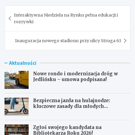
Nawigacja
Interaktywna Niedziela na Rynku pełna edukacji i
wpisu
rozrywki
Inauguracja nowego stadionu przy ulicy Struga 63
Aktualności
Nowe rondo i modernizacja dróg w
Jedlińsku – umowa podpisana!
Bezpieczna jazda na hulajnodze:
kluczowe zasady dla młodych
użytkowników
Zgłoś swojego kandydata na
Bibliotekarza Roku 2026!