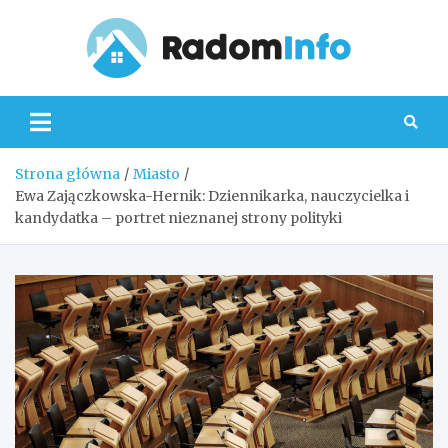
Skip
to
content
Radom
Strona główna
Miasto
Ewa Zajączkowska-Hernik: Dziennikarka, nauczycielka i
kandydatka – portret nieznanej strony polityki