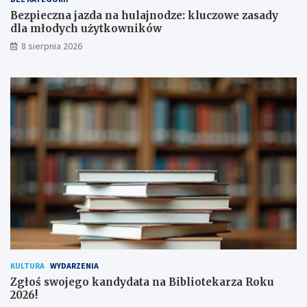
p
d
Bezpieczna jazda na hulajnodze: kluczowe zasady
o
l
dla młodych użytkowników
d
a
8 sierpnia 2026
p
m
i
ł
s
o
a
d
n
y
a
c
!
h
u
ż
y
t
k
o
w
n
i
k
KULTURA
WYDARZENIA
ó
Zgłoś swojego kandydata na Bibliotekarza Roku
w
2026!