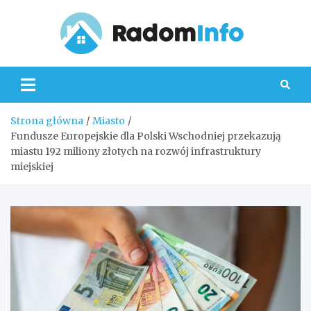
Skip
to
content
Radom
Strona główna
Miasto
Fundusze Europejskie dla Polski Wschodniej przekazują
miastu 192 miliony złotych na rozwój infrastruktury
miejskiej