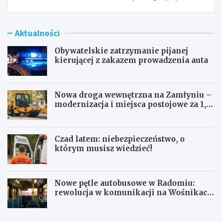
Aktualności
Obywatelskie zatrzymanie pijanej
kierującej z zakazem prowadzenia auta
Nowa droga wewnętrzna na Zamłyniu –
modernizacja i miejsca postojowe za 1,1
mln zł
Czad latem: niebezpieczeństwo, o
którym musisz wiedzieć!
Nowe pętle autobusowe w Radomiu:
rewolucja w komunikacji na Wośnikach,
Pruszakowie i Zamłyniu
O
N
b
o