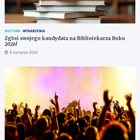
o
w
n
i
k
KULTURA
WYDARZENIA
ó
Zgłoś swojego kandydata na Bibliotekarza Roku
w
2026!
8 sierpnia 2026