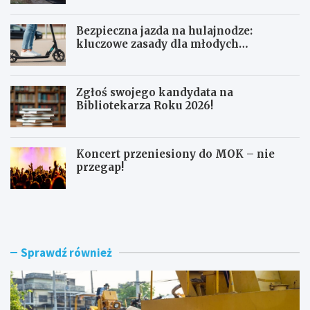
Bezpieczna jazda na hulajnodze:
kluczowe zasady dla młodych
użytkowników
Zgłoś swojego kandydata na
Bibliotekarza Roku 2026!
Koncert przeniesiony do MOK – nie
przegap!
N
B
o
e
w
z
e
p
r
i
Sprawdź również
o
e
n
c
d
z
o
n
i
a