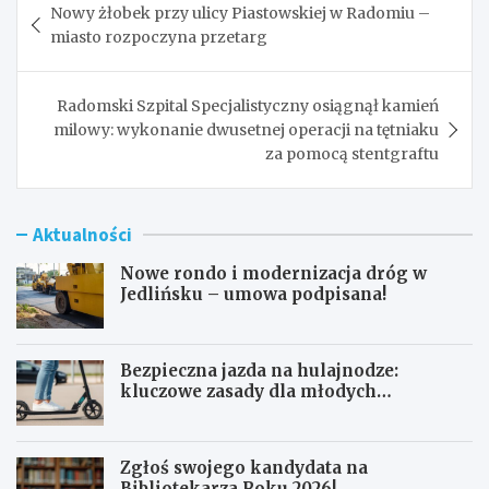
Nowy żłobek przy ulicy Piastowskiej w Radomiu –
wpisu
miasto rozpoczyna przetarg
Radomski Szpital Specjalistyczny osiągnął kamień
milowy: wykonanie dwusetnej operacji na tętniaku
za pomocą stentgraftu
Aktualności
Nowe rondo i modernizacja dróg w
Jedlińsku – umowa podpisana!
Bezpieczna jazda na hulajnodze:
kluczowe zasady dla młodych
użytkowników
Zgłoś swojego kandydata na
Bibliotekarza Roku 2026!