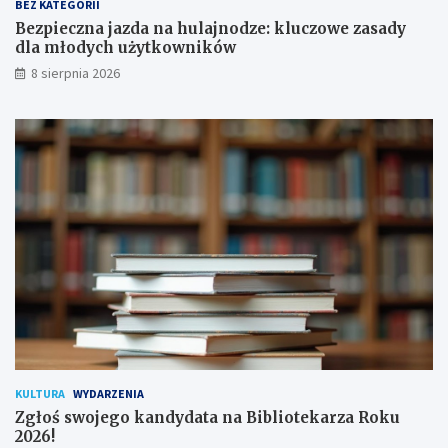
a
y
BEZ KATEGORII
p
d
Bezpieczna jazda na hulajnodze: kluczowe zasady
o
l
dla młodych użytkowników
d
a
8 sierpnia 2026
p
m
i
ł
s
o
a
d
n
y
a
c
!
h
u
ż
y
t
k
o
w
n
i
k
KULTURA
WYDARZENIA
ó
Zgłoś swojego kandydata na Bibliotekarza Roku
w
2026!