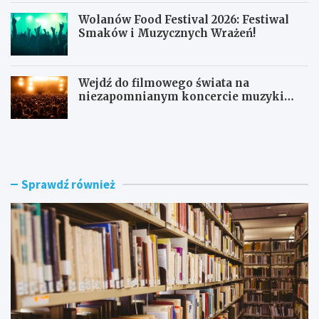
Wolanów Food Festival 2026: Festiwal
Smaków i Muzycznych Wrażeń!
Wejdź do filmowego świata na
niezapomnianym koncercie muzyki
filmowej!
R
E
a
x
d
t
o
a
m
z
Sprawdź również
s
y
k
r
a
o
B
z
i
k
b
r
l
ę
i
c
o
i
t
T