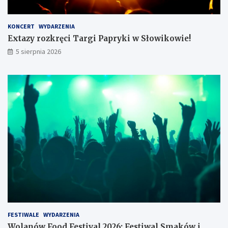
i
ą
ż
KONCERT
WYDARZENIA
k
Extazy rozkręci Targi Papryki w Słowikowie!
i
5 sierpnia 2026
z
a
3
4
t
y
s
.
z
ł
FESTIWALE
WYDARZENIA
Wolanów Food Festival 2026: Festiwal Smaków i