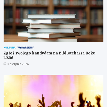
u
ż
y
t
k
o
w
n
i
k
KULTURA
WYDARZENIA
ó
Zgłoś swojego kandydata na Bibliotekarza Roku
w
2026!
8 sierpnia 2026