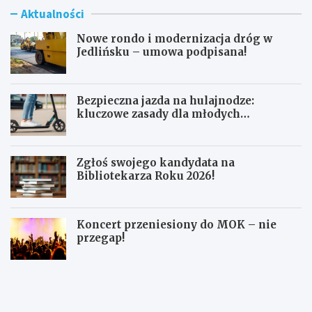
Aktualności
Nowe rondo i modernizacja dróg w
Jedlińsku – umowa podpisana!
Bezpieczna jazda na hulajnodze:
kluczowe zasady dla młodych
użytkowników
Zgłoś swojego kandydata na
Bibliotekarza Roku 2026!
Koncert przeniesiony do MOK – nie
przegap!
N
B
o
e
w
z
e
p
r
i