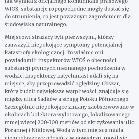
Jak wynika z oficjalnego komunikatu prasowego
WIOŚ, substancje ropopochodne mogły dostać się
do strumienia, co jest poważnym zagrożeniem dla
środowiska naturalnego.
Miejscowi strażacy byli pierwszymi, którzy
zauważyli niepokojące symptomy potencjalnej
katastrofy ekologicznej. To właśnie oni
powiadomili inspektorów WIOŚ o obecności
substancji płynnych nieznanego pochodzenia w
wodzie. Inspektorzy natychmiast udali się na
miejsce, aby przeprowadzić oględziny. Obszar,
który budził największe wątpliwości, znajduje się
między ulicą Sadków a strugą Potoku Północnego.
Szczególnie niepokojące zmiany zaobserwowano w
okolicach kolektora wylotowego, lokalizowanego
mniej więcej 200-300 metrów od skrzyżowania ulic
Porannej i Niklowej. Woda w tym miejscu miała
ciemnobrązowy odcień, a w powietrzu unosił się