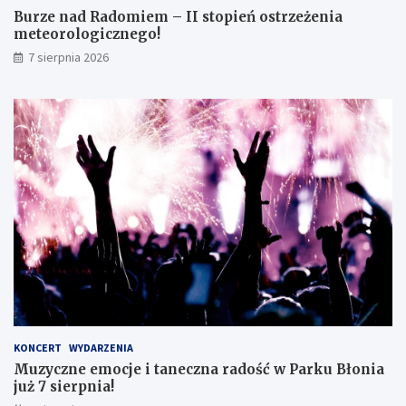
m
r
Burze nad Radomiem – II stopień ostrzeżenia
o
o
meteorologicznego!
k
l
7 sierpnia 2026
l
o
a
g
s
i
i
c
s
z
t
n
ę
e
z
g
d
o
o
!
s
k
o
n
a
ł
y
KONCERT
WYDARZENIA
m
Muzyczne emocje i taneczna radość w Parku Błonia
i
już 7 sierpnia!
w
y