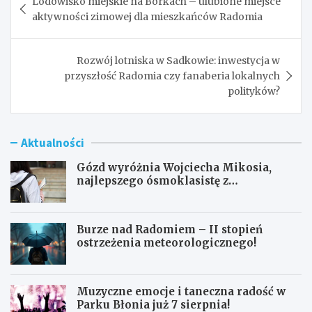
Lodowisko miejskie na Borkach – ulubione miejsce
wpisu
aktywności zimowej dla mieszkańców Radomia
Rozwój lotniska w Sadkowie: inwestycja w
przyszłość Radomia czy fanaberia lokalnych
polityków?
Aktualności
Gózd wyróżnia Wojciecha Mikosia,
najlepszego ósmoklasistę z
doskonałymi wynikami!
Burze nad Radomiem – II stopień
ostrzeżenia meteorologicznego!
Muzyczne emocje i taneczna radość w
Parku Błonia już 7 sierpnia!