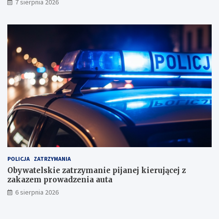
7 sierpnia 2026
n
i
k
a
m
i
!
POLICJA
ZATRZYMANIA
Obywatelskie zatrzymanie pijanej kierującej z
zakazem prowadzenia auta
6 sierpnia 2026