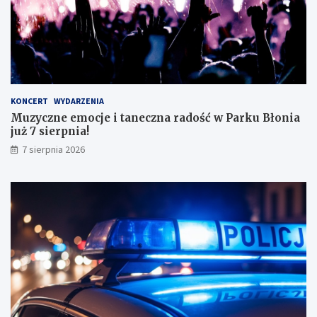
s
k
o
n
a
ł
y
KONCERT
WYDARZENIA
m
Muzyczne emocje i taneczna radość w Parku Błonia
i
już 7 sierpnia!
w
y
7 sierpnia 2026
n
i
k
a
m
i
!