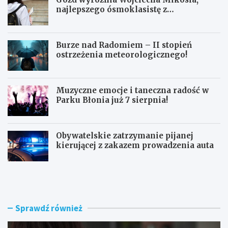
najlepszego ósmoklasistę z
doskonałymi wynikami!
Burze nad Radomiem – II stopień
ostrzeżenia meteorologicznego!
Muzyczne emocje i taneczna radość w
Parku Błonia już 7 sierpnia!
Obywatelskie zatrzymanie pijanej
kierującej z zakazem prowadzenia auta
G
B
ó
u
z
r
d
z
w
e
Sprawdź również
y
n
r
a
ó
d