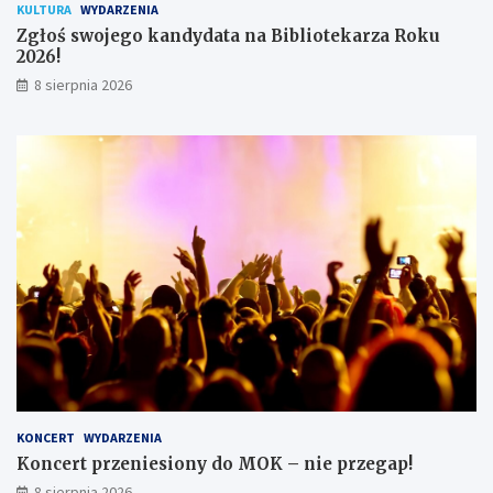
KULTURA
WYDARZENIA
ó
Zgłoś swojego kandydata na Bibliotekarza Roku
w
2026!
8 sierpnia 2026
KONCERT
WYDARZENIA
Koncert przeniesiony do MOK – nie przegap!
8 sierpnia 2026