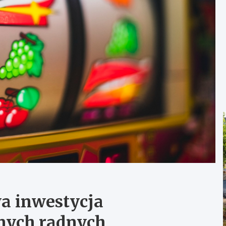
a inwestycja
lnych radnych