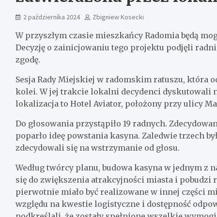
2 października 2024
Zbigniew Kosecki
W przyszłym czasie mieszkańcy Radomia będą mog
Decyzję o zainicjowaniu tego projektu podjęli radni
zgodę.
Sesja Rady Miejskiej w radomskim ratuszu, która od
kolei. W jej trakcie lokalni decydenci dyskutowal
lokalizacja to Hotel Aviator, położony przy ulicy M
Do głosowania przystąpiło 19 radnych. Zdecydowan
poparło ideę powstania kasyna. Zaledwie trzech było
zdecydowali się na wstrzymanie od głosu.
Według twórcy planu, budowa kasyna w jednym z na
się do zwiększenia atrakcyjności miasta i pobudzi 
pierwotnie miało być realizowane w innej części mia
względu na kwestie logistyczne i dostępność odpow
podkreślali, że zostały spełnione wszelkie wymog