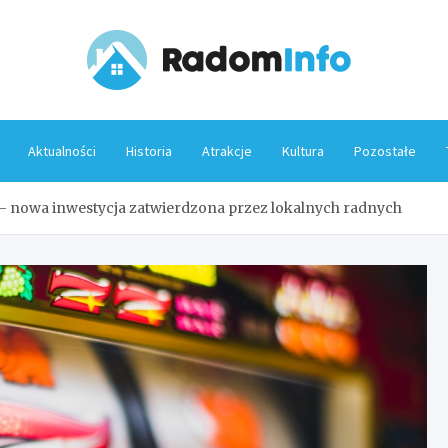
Rado
Aktualności
Historia
Atrakcje
Kultura
Pozostałe
 nowa inwestycja zatwierdzona przez lokalnych radnych