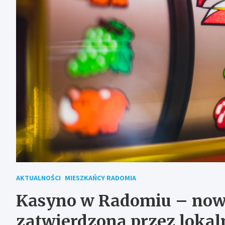
AKTUALNOŚCI
MIESZKAŃCY RADOMIA
Kasyno w Radomiu – now
zatwierdzona przez loka