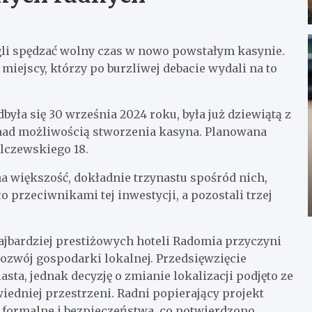
li spędzać wolny czas w nowo powstałym kasynie.
 miejscy, którzy po burzliwej debacie wydali na to
była się 30 września 2024 roku, była już dziewiątą z
i nad możliwością stworzenia kasyna. Planowana
alczewskiego 18.
a większość, dokładnie trzynastu spośród nich,
 przeciwnikami tej inwestycji, a pozostali trzej
jbardziej prestiżowych hoteli Radomia przyczyni
rozwój gospodarki lokalnej. Przedsięwzięcie
sta, jednak decyzję o zmianie lokalizacji podjęto ze
iedniej przestrzeni. Radni popierający projekt
i formalne i bezpieczeństwa, co potwierdzono