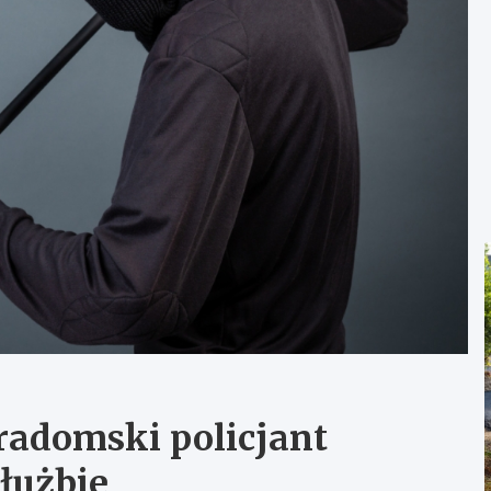
radomski policjant
łużbie