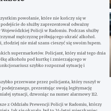
szystkim powołanie, które nie kończy się w
 podejście do służby zaprezentował odważny
Wojewódzkiej Policji w Radomiu. Podczas służby
trzymał mężczyznę próbującego ukraść alkohol.
i, złodziej nie miał szans cieszyć się swoim łupem.
skich supermarketów. Policjant, który miał tego dnia
lkę alkoholu pod kurtkę i zmierzającego w
Funkcjonariusz szybko rozpoznał sytuację i
 szybko przerwane przez policjanta, który ruszył w
ć podejrzanego, prezentując swoją legitymację
iałej sytuacji, dzwoniąc na numer alarmowy 112.
sze z Oddziału Prewencji Policji w Radomiu, którzy
ieja. Jak się okazało, był to 24-letni mieszkaniec