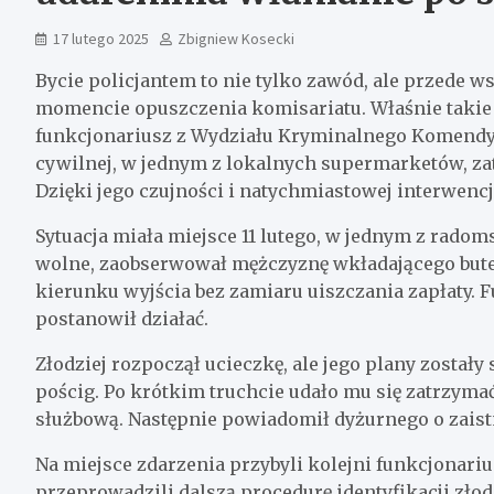
17 lutego 2025
Zbigniew Kosecki
Bycie policjantem to nie tylko zawód, ale przede w
momencie opuszczenia komisariatu. Właśnie takie
funkcjonariusz z Wydziału Kryminalnego Komendy 
cywilnej, w jednym z lokalnych supermarketów, za
Dzięki jego czujności i natychmiastowej interwencj
Sytuacja miała miejsce 11 lutego, w jednym z radom
wolne, zaobserwował mężczyznę wkładającego bute
kierunku wyjścia bez zamiaru uiszczania zapłaty. 
postanowił działać.
Złodziej rozpoczął ucieczkę, ale jego plany zostały
pościg. Po krótkim truchcie udało mu się zatrzyma
służbową. Następnie powiadomił dyżurnego o zaistn
Na miejsce zdarzenia przybyli kolejni funkcjonariu
przeprowadzili dalszą procedurę identyfikacji złodz