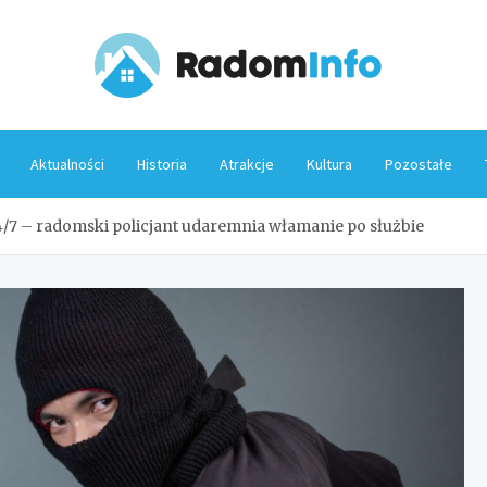
Rado
Aktualności
Historia
Atrakcje
Kultura
Pozostałe
4/7 – radomski policjant udaremnia włamanie po służbie