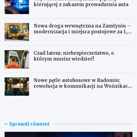
kierującej z zakazem prowadzenia auta
Nowa droga wewnętrzna na Zamłyniu –
modernizacja i miejsca postojowe za 1,1
mln zł
Czad latem: niebezpieczeństwo, o
którym musisz wiedzieć!
Nowe pętle autobusowe w Radomiu:
rewolucja w komunikacji na Wośnikach,
Pruszakowie i Zamłyniu
O
N
b
o
y
w
w
a
a
d
Sprawdź również
t
r
e
o
l
g