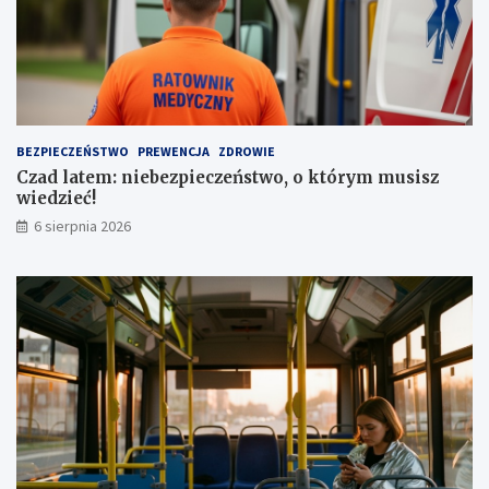
e
j
n
o
i
w
a
e
a
z
u
a
t
1
BEZPIECZEŃSTWO
PREWENCJA
ZDROWIE
a
,
Czad latem: niebezpieczeństwo, o którym musisz
1
wiedzieć!
m
l
6 sierpnia 2026
n
z
ł