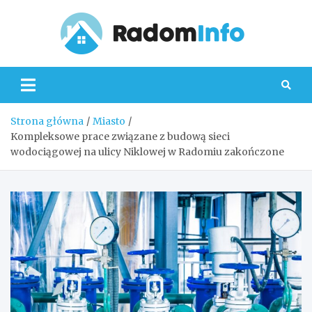
Skip
to
content
Radom
Strona główna
Miasto
Kompleksowe prace związane z budową sieci
wodociągowej na ulicy Niklowej w Radomiu zakończone