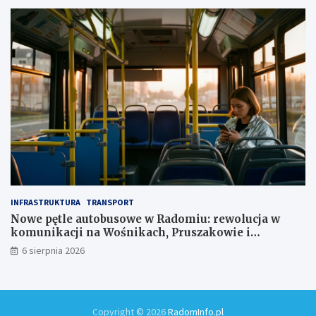
ł
INFRASTRUKTURA
TRANSPORT
Nowe pętle autobusowe w Radomiu: rewolucja w
komunikacji na Wośnikach, Pruszakowie i
Zamłyniu
6 sierpnia 2026
Copyright © 2026
RadomInfo.pl