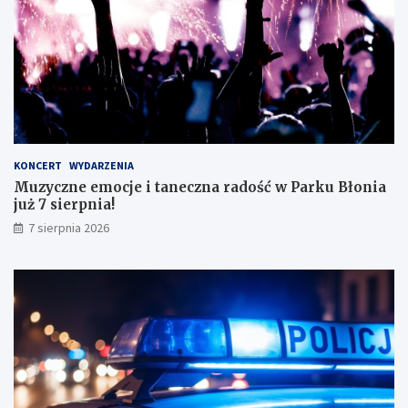
d
o
o
!
s
k
o
n
a
ł
y
KONCERT
WYDARZENIA
m
Muzyczne emocje i taneczna radość w Parku Błonia
i
już 7 sierpnia!
w
y
7 sierpnia 2026
n
i
k
a
m
i
!