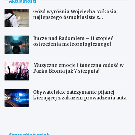
Aktualności
Gózd wyróżnia Wojciecha Mikosia,
najlepszego ósmoklasistę z
doskonałymi wynikami!
Burze nad Radomiem – II stopień
ostrzeżenia meteorologicznego!
Muzyczne emocje i taneczna radość w
Parku Błonia już 7 sierpnia!
Obywatelskie zatrzymanie pijanej
kierującej z zakazem prowadzenia auta
G
B
ó
u
z
r
d
z
w
e
Sprawdź również