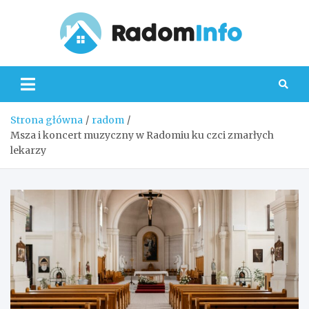
Skip
to
content
Radom
Strona główna
radom
Msza i koncert muzyczny w Radomiu ku czci zmarłych
lekarzy