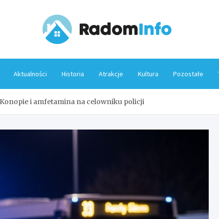
Rado
Aktualności
Historia
Atrakcje
Kultura
Pozostałe
Konopie i amfetamina na celowniku policji