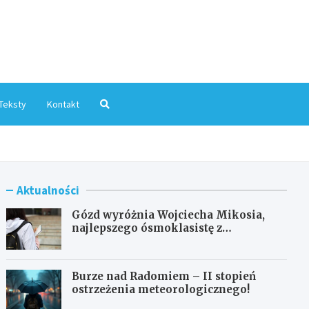
mInfo.pl
Teksty
Kontakt
Aktualności
Gózd wyróżnia Wojciecha Mikosia,
najlepszego ósmoklasistę z
doskonałymi wynikami!
Burze nad Radomiem – II stopień
ostrzeżenia meteorologicznego!