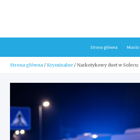
Skip
to
content
Strona główna
Miasto
Strona główna
Kryminalne
Narkotykowy duet w Solecu: 