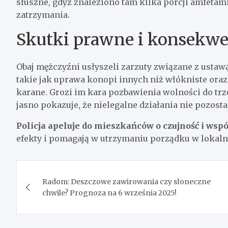
słuszne, gdyż znaleziono tam kilka porcji amfetam
zatrzymania.
Skutki prawne i konsekwe
Obaj mężczyźni usłyszeli zarzuty związane z ustaw
takie jak uprawa konopi innych niż włókniste ora
karane. Grozi im kara pozbawienia wolności do trze
jasno pokazuje, że nielegalne działania nie pozost
Policja apeluje do mieszkańców o czujność i wsp
efekty i pomagają w utrzymaniu porządku w lokaln
Nawigacja
Radom: Deszczowe zawirowania czy słoneczne
wpisu
chwile? Prognoza na 6 września 2025!