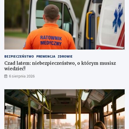
a
s
d
t
z
o
e
j
n
o
i
w
a
e
a
z
u
a
t
1
BEZPIECZEŃSTWO
PREWENCJA
ZDROWIE
a
,
Czad latem: niebezpieczeństwo, o którym musisz
1
wiedzieć!
m
l
6 sierpnia 2026
n
z
ł