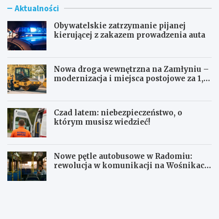
Aktualności
Obywatelskie zatrzymanie pijanej
kierującej z zakazem prowadzenia auta
Nowa droga wewnętrzna na Zamłyniu –
modernizacja i miejsca postojowe za 1,1
mln zł
Czad latem: niebezpieczeństwo, o
którym musisz wiedzieć!
Nowe pętle autobusowe w Radomiu:
rewolucja w komunikacji na Wośnikach,
Pruszakowie i Zamłyniu
O
N
b
o
y
w
w
a
a
d