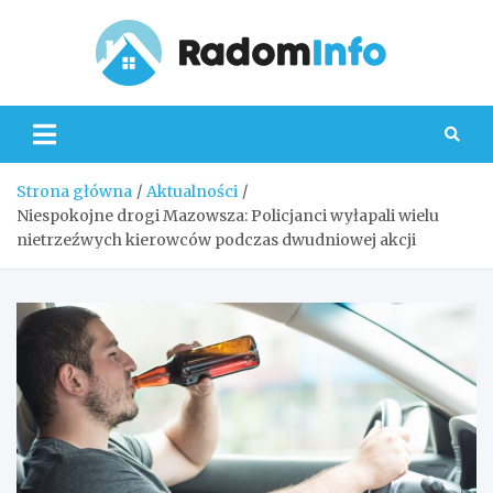
Skip
to
content
Radom
Strona główna
Aktualności
Niespokojne drogi Mazowsza: Policjanci wyłapali wielu
nietrzeźwych kierowców podczas dwudniowej akcji