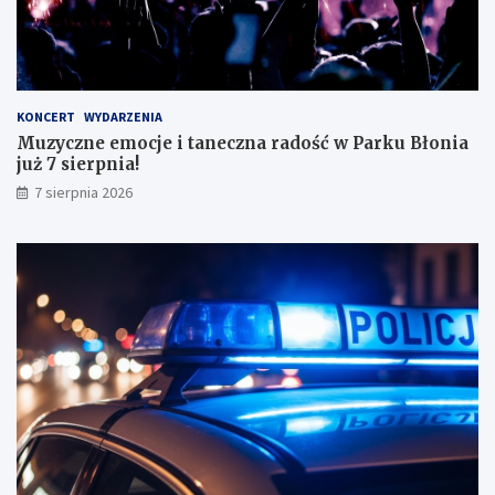
o
n
a
ł
y
KONCERT
WYDARZENIA
m
Muzyczne emocje i taneczna radość w Parku Błonia
i
już 7 sierpnia!
w
y
7 sierpnia 2026
n
i
k
a
m
i
!