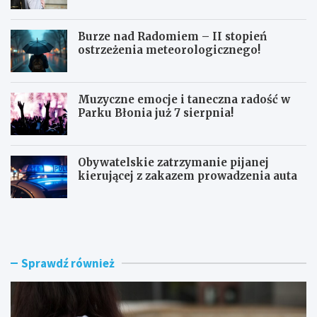
doskonałymi wynikami!
Burze nad Radomiem – II stopień
ostrzeżenia meteorologicznego!
Muzyczne emocje i taneczna radość w
Parku Błonia już 7 sierpnia!
Obywatelskie zatrzymanie pijanej
kierującej z zakazem prowadzenia auta
G
B
ó
u
z
r
d
z
w
e
Sprawdź również
y
n
r
a
ó
d
ż
R