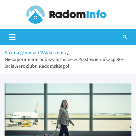
Skip
to
content
Radom
Strona główna
Wydarzenia
Niezapomniane pokazy lotnicze w Piastowie z okazji 80-
lecia Aeroklubu Radomskiego!