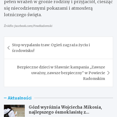
pełen wrażeń w gronie rodziny i przyjaciół, ciesząc
się niecodziennymi pokazami i atmosferą
lotniczego święta.
Źródło: facebook.com/PowRadomski
Nawigacja
Stop wypalaniu traw: Ogień zagraża życiu i
wpisu
środowisku!
Bezpieczne dzieci w Sławnie: kampania „Zawsze
uważny, zawsze bezpieczny” w Powiecie
Radomskim
Aktualności
Gózd wyróżnia Wojciecha Mikosia,
najlepszego ósmoklasistę z