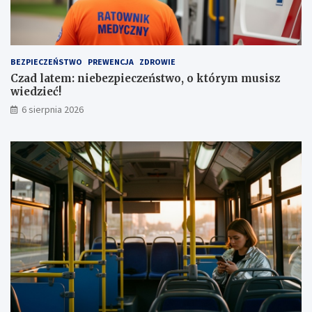
a
e
a
z
u
a
t
1
BEZPIECZEŃSTWO
PREWENCJA
ZDROWIE
a
,
Czad latem: niebezpieczeństwo, o którym musisz
1
wiedzieć!
m
l
6 sierpnia 2026
n
z
ł