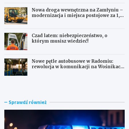
Nowa droga wewnętrzna na Zamłyniu –
modernizacja i miejsca postojowe za 1,1
mln zł
Czad latem: niebezpieczeństwo, o
którym musisz wiedzieć!
Nowe pętle autobusowe w Radomiu:
rewolucja w komunikacji na Wośnikach,
Pruszakowie i Zamłyniu
O
N
b
o
y
w
w
a
a
d
Sprawdź również
t
r
e
o
l
g
s
a
k
w