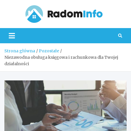
Skip
to
content
Radom
Strona główna
Pozostałe
Niezawodna obsługa księgowa i rachunkowa dla Twojej
działalności