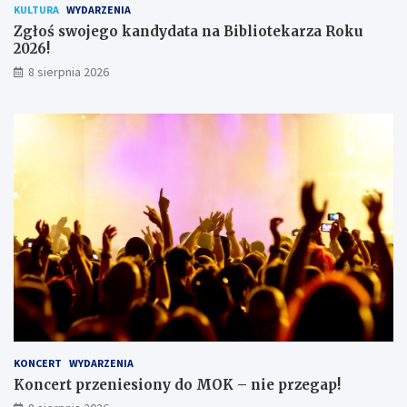
KULTURA
WYDARZENIA
ó
Zgłoś swojego kandydata na Bibliotekarza Roku
w
2026!
8 sierpnia 2026
KONCERT
WYDARZENIA
Koncert przeniesiony do MOK – nie przegap!