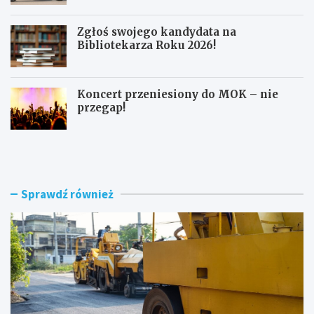
Zgłoś swojego kandydata na
Bibliotekarza Roku 2026!
Koncert przeniesiony do MOK – nie
przegap!
N
B
o
e
w
z
e
p
r
i
Sprawdź również
o
e
n
c
d
z
o
n
i
a
m
j
o
a
d
z
e
d