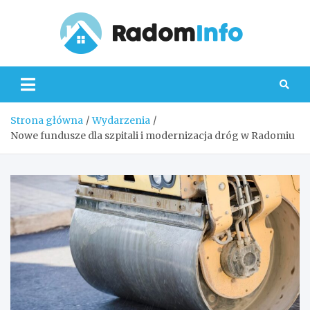
Skip
to
content
Radom
Strona główna
Wydarzenia
Nowe fundusze dla szpitali i modernizacja dróg w Radomiu