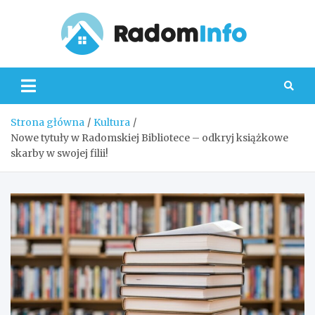
Skip
to
content
Radom
Strona główna
Kultura
Nowe tytuły w Radomskiej Bibliotece – odkryj książkowe
skarby w swojej filii!