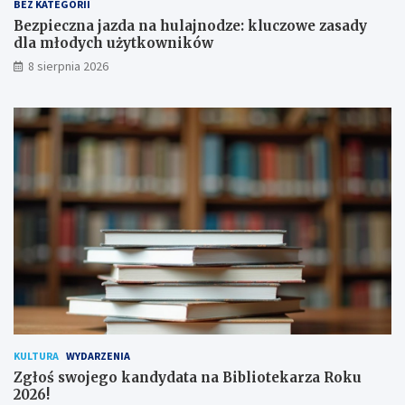
a
y
BEZ KATEGORII
p
d
Bezpieczna jazda na hulajnodze: kluczowe zasady
o
l
dla młodych użytkowników
d
a
8 sierpnia 2026
p
m
i
ł
s
o
a
d
n
y
a
c
!
h
u
ż
y
t
k
o
w
n
i
k
KULTURA
WYDARZENIA
ó
Zgłoś swojego kandydata na Bibliotekarza Roku
w
2026!