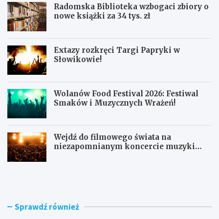
Radomska Biblioteka wzbogaci zbiory o
nowe książki za 34 tys. zł
Extazy rozkręci Targi Papryki w
Słowikowie!
Wolanów Food Festival 2026: Festiwal
Smaków i Muzycznych Wrażeń!
Wejdź do filmowego świata na
niezapomnianym koncercie muzyki
filmowej!
R
E
a
x
d
t
o
a
m
z
Sprawdź również
s
y
k
r