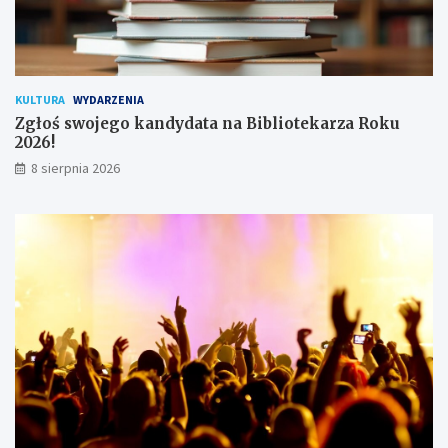
o
w
n
i
k
KULTURA
WYDARZENIA
ó
Zgłoś swojego kandydata na Bibliotekarza Roku
w
2026!
8 sierpnia 2026