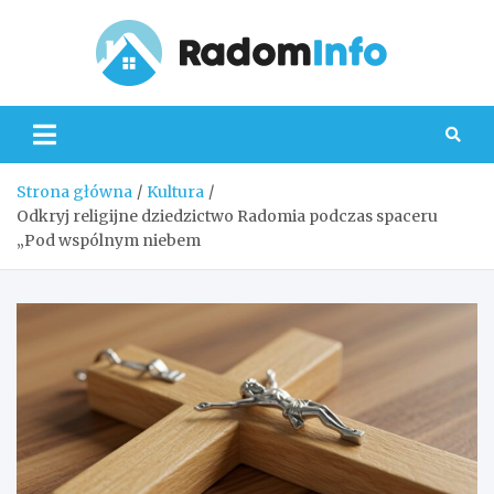
Skip
to
content
Radom
Strona główna
Kultura
Odkryj religijne dziedzictwo Radomia podczas spaceru
„Pod wspólnym niebem