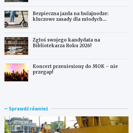
Bezpieczna jazda na hulajnodze:
kluczowe zasady dla młodych
użytkowników
Zgłoś swojego kandydata na
Bibliotekarza Roku 2026!
Koncert przeniesiony do MOK – nie
przegap!
N
B
o
e
w
z
e
p
r
i
Sprawdź również
o
e
n
c
d
z
o
n
i
a