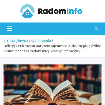
Skip
to
content
Radom
Strona główna
Wydarzenia
Odkryj z Łukaszem Barysem tajemnice „Gdzie sypiają dzikie
konie” podczas Radomskiej Wiosny Literackiej