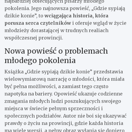
najbardziej obiecujących pisarzy młodego
pokolenia. Jego najnowsza powieść, „Gdzie sypiają
dzikie konie”, to
wciągająca historia, która
porusza serca czytelników
i oferuje wgląd w życie
młodzieży dorastającej w trudnych realiach
współczesnej prowincji.
Nowa powieść o problemach
młodego pokolenia
Książka „Gdzie sypiają dzikie konie” przedstawia
wielowymiarową narrację o młodości, która miała
być pełna możliwości, a zamiast tego często
napotyka na bariery. Opowieść ukazuje codzienne
zmagania młodych ludzi poszukujących swojego
miejsca w świecie pełnym sprzeczności i
społecznych podziałów. Autor nie boi się ukazywać
prawdy o życiu na prowincji, gdzie każda historia
ma wiele wersji, a pełny obraz wyłania się dopiero