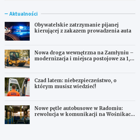
Aktualności
Obywatelskie zatrzymanie pijanej
kierującej z zakazem prowadzenia auta
Nowa droga wewnętrzna na Zamłyniu –
modernizacja i miejsca postojowe za 1,1
mln zł
Czad latem: niebezpieczeństwo, o
którym musisz wiedzieć!
Nowe pętle autobusowe w Radomiu:
rewolucja w komunikacji na Wośnikach,
Pruszakowie i Zamłyniu
O
N
b
o
y
w