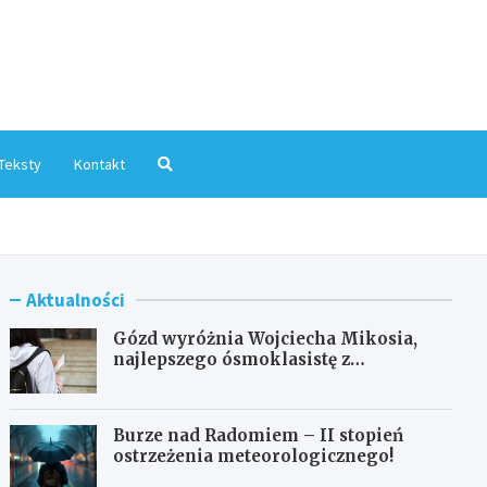
mInfo.pl
Teksty
Kontakt
Aktualności
Gózd wyróżnia Wojciecha Mikosia,
najlepszego ósmoklasistę z
doskonałymi wynikami!
Burze nad Radomiem – II stopień
ostrzeżenia meteorologicznego!