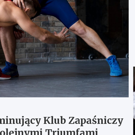
inujący Klub Zapaśniczy
Kolejnymi Triumfami