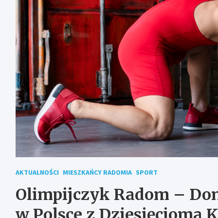
AKTUALNOŚCI
MIESZKAŃCY RADOMIA
SPORT
Olimpijczyk Radom – Dom
w Polsce z Dziesięcioma 