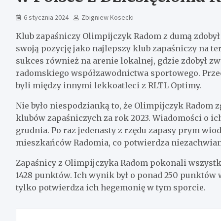
6 stycznia 2024
Zbigniew Kosecki
Klub zapaśniczy Olimpijczyk Radom z dumą zdobył 
swoją pozycję jako najlepszy klub zapaśniczy na tere
sukces również na arenie lokalnej, gdzie zdobył zw
radomskiego współzawodnictwa sportowego. Prze
byli między innymi lekkoatleci z RLTL Optimy.
Nie było niespodzianką to, że Olimpijczyk Radom 
klubów zapaśniczych za rok 2023. Wiadomości o ich
grudnia. Po raz jedenasty z rzędu zapasy prym wi
mieszkańców Radomia, co potwierdza niezachwiane
Zapaśnicy z Olimpijczyka Radom pokonali wszystk
1428 punktów. Ich wynik był o ponad 250 punktów
tylko potwierdza ich hegemonię w tym sporcie.
Nawigacja