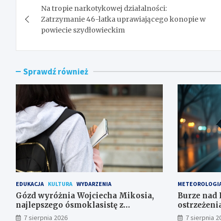
Na tropie narkotykowej działalności:
wpisu
Zatrzymanie 46-latka uprawiającego konopie w
powiecie szydłowieckim
Sprawdź również
EDUKACJA
KULTURA
WYDARZENIA
METEOROLOGI
Gózd wyróżnia Wojciecha Mikosia,
Burze nad 
najlepszego ósmoklasistę z
ostrzeżeni
doskonałymi wynikami!
7 sierpnia 2026
7 sierpnia 2