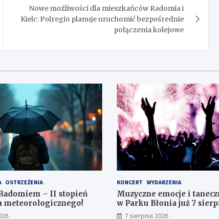
Nowe możliwości dla mieszkańców Radomia i
Kielc: Polregio planuje uruchomić bezpośrednie
połączenia kolejowe
A
OSTRZEŻENIA
KONCERT
WYDARZENIA
Radomiem – II stopień
Muzyczne emocje i tanecz
a meteorologicznego!
w Parku Błonia już 7 sierp
026
7 sierpnia 2026