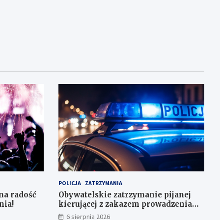
POLICJA
ZATRZYMANIA
na radość
Obywatelskie zatrzymanie pijanej
nia!
kierującej z zakazem prowadzenia
auta
6 sierpnia 2026