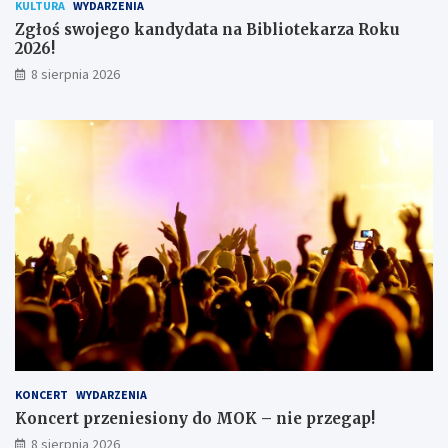
KULTURA
WYDARZENIA
ó
Zgłoś swojego kandydata na Bibliotekarza Roku
w
2026!
8 sierpnia 2026
KONCERT
WYDARZENIA
Koncert przeniesiony do MOK – nie przegap!
8 sierpnia 2026