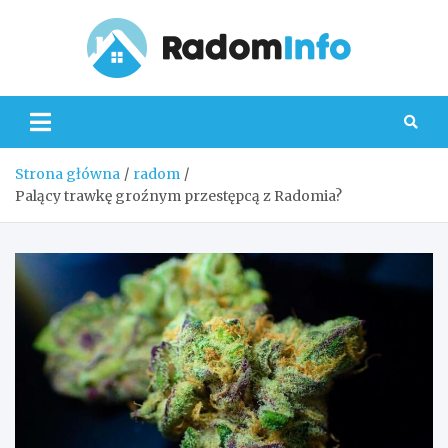
Skip
to
content
Radom
Strona główna
radom
Palący trawkę groźnym przestępcą z Radomia?