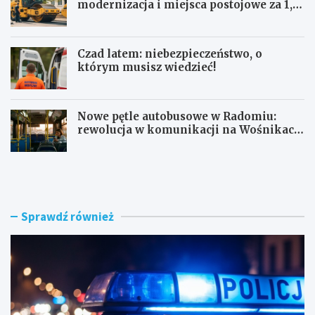
modernizacja i miejsca postojowe za 1,1
mln zł
Czad latem: niebezpieczeństwo, o
którym musisz wiedzieć!
Nowe pętle autobusowe w Radomiu:
rewolucja w komunikacji na Wośnikach,
Pruszakowie i Zamłyniu
O
N
b
o
y
w
w
a
a
d
Sprawdź również
t
r
e
o
l
g
s
a
k
w
i
e
e
w
z
n