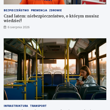
u
a
t
1
BEZPIECZEŃSTWO
PREWENCJA
ZDROWIE
a
,
Czad latem: niebezpieczeństwo, o którym musisz
1
wiedzieć!
m
l
6 sierpnia 2026
n
z
ł
INFRASTRUKTURA
TRANSPORT