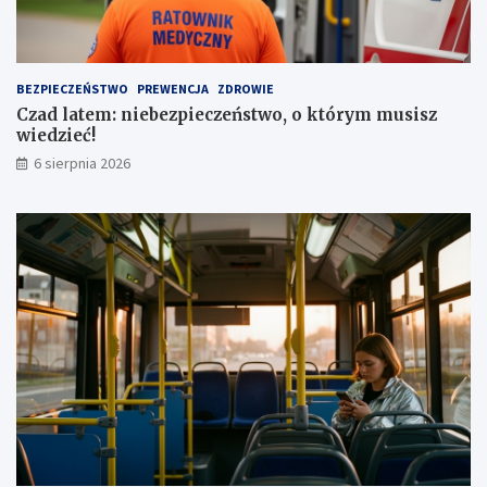
a
e
a
z
u
a
t
1
BEZPIECZEŃSTWO
PREWENCJA
ZDROWIE
a
,
Czad latem: niebezpieczeństwo, o którym musisz
1
wiedzieć!
m
l
6 sierpnia 2026
n
z
ł