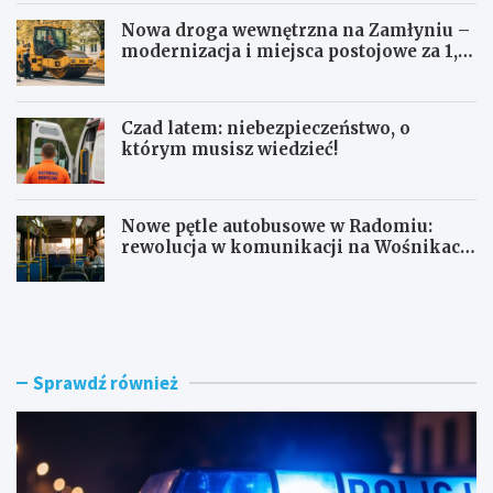
Nowa droga wewnętrzna na Zamłyniu –
modernizacja i miejsca postojowe za 1,1
mln zł
Czad latem: niebezpieczeństwo, o
którym musisz wiedzieć!
Nowe pętle autobusowe w Radomiu:
rewolucja w komunikacji na Wośnikach,
Pruszakowie i Zamłyniu
O
N
b
o
y
w
w
a
a
d
Sprawdź również
t
r
e
o
l
g
s
a
k
w
i
e