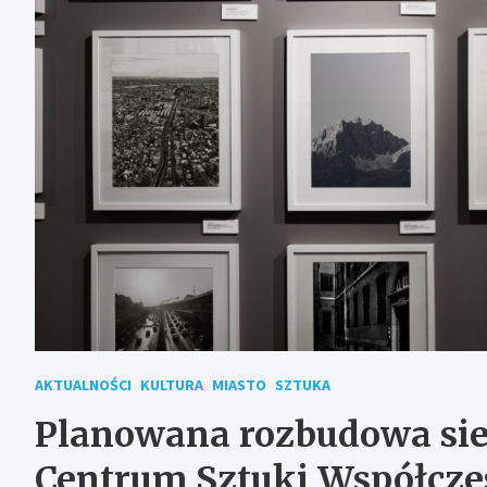
AKTUALNOŚCI
KULTURA
MIASTO
SZTUKA
Planowana rozbudowa si
Centrum Sztuki Współcze