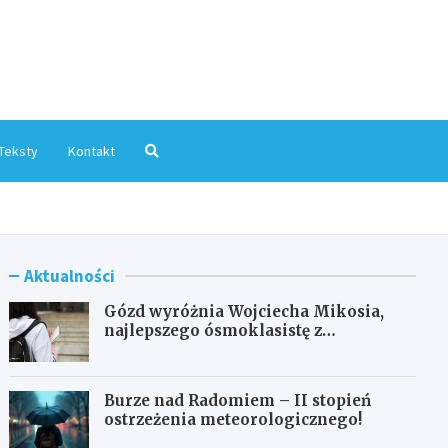
mInfo.pl
Teksty
Kontakt
Aktualności
Gózd wyróżnia Wojciecha Mikosia,
najlepszego ósmoklasistę z
doskonałymi wynikami!
Burze nad Radomiem – II stopień
ostrzeżenia meteorologicznego!