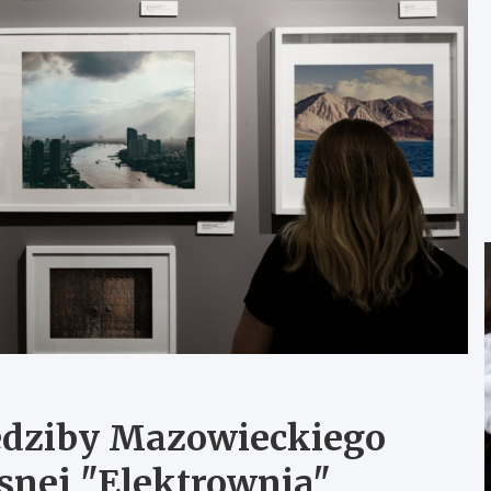
edziby Mazowieckiego
snej "Elektrownia"