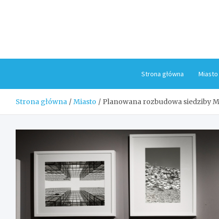
Skip
to
content
Strona główna
Miasto
Strona główna
Miasto
Planowana rozbudowa siedziby M