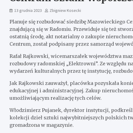
13 grudnia 2023
Zbigniew Kosecki
Planuje się rozbudować siedzibę Mazowieckiego C
znajdującą się w Radomiu. Przewiduje się też stworz
ostatnią środę, akt notarialny o zakupie nieruchom
Centrum, został podpisany przez samorząd wojew
Rafał Rajkowski, wicemarszałek województwa mazow
rozbudowy radomskiej „Elektrowni”. Ze względu na 
wydarzeń kulturalnych przez tę instytucję, rozbudo
Jak Rajkowski zauważył, placówka pozyskała koni
edukacyjnej i administracyjnej. Zakup nieruchomoś
umożliwiającym realizację tych celów.
Włodzimierz Pujanek, dyrektor instytucji, podkre
kolekcji dzieł sztuki najwybitniejszych polskich 
gromadzona w magazynie.