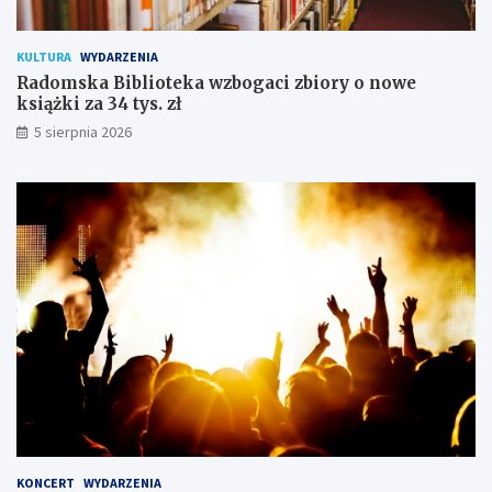
z
P
b
a
KULTURA
WYDARZENIA
o
p
g
r
Radomska Biblioteka wzbogaci zbiory o nowe
a
y
książki za 34 tys. zł
c
k
5 sierpnia 2026
i
i
z
w
b
S
i
ł
o
o
r
w
y
i
o
k
n
o
o
w
w
i
e
e
k
!
s
i
ą
ż
KONCERT
WYDARZENIA