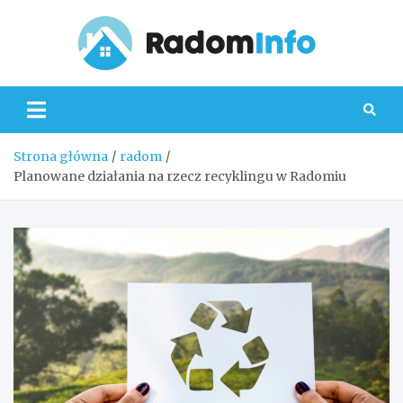
Skip
to
content
Radom
Strona główna
radom
Planowane działania na rzecz recyklingu w Radomiu