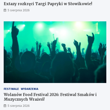
k
Extazy rozkręci Targi Papryki w Słowikowie!
i
5 sierpnia 2026
z
a
3
4
t
y
s
.
z
ł
FESTIWALE
WYDARZENIA
Wolanów Food Festival 2026: Festiwal Smaków i
Muzycznych Wrażeń!
5 sierpnia 2026