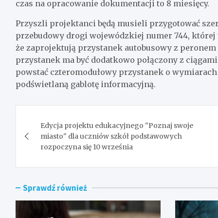
czas na opracowanie dokumentacji to 8 miesięcy.
Przyszli projektanci będą musieli przygotować sz
przebudowy drogi wojewódzkiej numer 744, której t
że zaprojektują przystanek autobusowy z peronem i
przystanek ma być dodatkowo połączony z ciągami
powstać czteromodułowy przystanek o wymiarach 2
podświetlaną gablotę informacyjną.
Nawigacja
Edycja projektu edukacyjnego "Poznaj swoje
wpisu
miasto" dla uczniów szkół podstawowych
rozpoczyna się 10 września
Sprawdź również