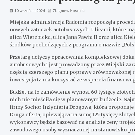
10 września 2024
Zbigniew Kosecki
Miejska administracja Radomia rozpoczęła proced
nowych zatoczek autobusowych. Ulicami, które ma
ulica Wierzbicka, ulica Jana Pawła II oraz ulica Ki
środków pochodzących z programu o nazwie „Pols
Przetarg dotyczy opracowania kompleksowej doku
autobusowych i jest prowadzony przez Miejski Zar
częścią szerszego planu poprawy zrównoważonej mo
inwestycja ta ma korzystać ze wsparcia finansow
Budżet na to zamówienie wynosi 60 tysięcy złotych. 
nich nie mieściła się w planowanym budżecie. Naj
firmy Sochor Inżynieria Drogowa, która proponuje s
Druga oferta, opiewająca na sumę 125 tysięcy złoty
wykonawcy będzie bazować na analizie ceny projekt
zawodowego osoby wyznaczonej na stanowisko pro