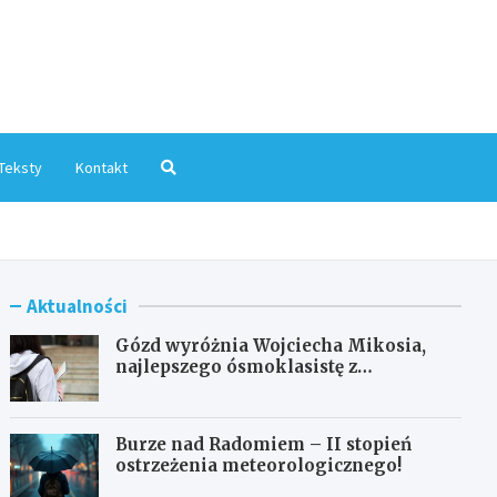
mInfo.pl
Teksty
Kontakt
Aktualności
Gózd wyróżnia Wojciecha Mikosia,
najlepszego ósmoklasistę z
doskonałymi wynikami!
Burze nad Radomiem – II stopień
ostrzeżenia meteorologicznego!