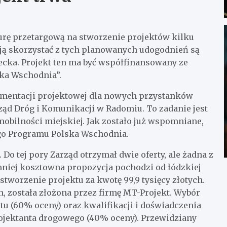
urę przetargową na stworzenie projektów kilku
ją skorzystać z tych planowanych udogodnień są
elecka. Projekt ten ma być współfinansowany ze
ka Wschodnia”.
mentacji projektowej dla nowych przystanków
ząd Dróg i Komunikacji w Radomiu. To zadanie jest
bilności miejskiej. Jak zostało już wspomniane,
ego Programu Polska Wschodnia.
Do tej pory Zarząd otrzymał dwie oferty, ale żadna z
mniej kosztowna propozycja pochodzi od łódzkiej
tworzenie projektu za kwotę 99,9 tysięcy złotych.
ch, została złożona przez firmę MT-Projekt. Wybór
u (60% oceny) oraz kwalifikacji i doświadczenia
jektanta drogowego (40% oceny). Przewidziany