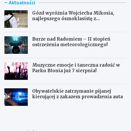
Aktualności
Gózd wyróżnia Wojciecha Mikosia,
najlepszego ósmoklasistę z
doskonałymi wynikami!
Burze nad Radomiem – II stopień
ostrzeżenia meteorologicznego!
Muzyczne emocje i taneczna radość w
Parku Błonia już 7 sierpnia!
Obywatelskie zatrzymanie pijanej
kierującej z zakazem prowadzenia auta
G
B
ó
u
z
r
d
z
w
e