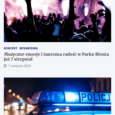
z
g
d
o
o
!
s
k
o
n
a
ł
y
KONCERT
WYDARZENIA
m
Muzyczne emocje i taneczna radość w Parku Błonia
i
już 7 sierpnia!
w
y
7 sierpnia 2026
n
i
k
a
m
i
!