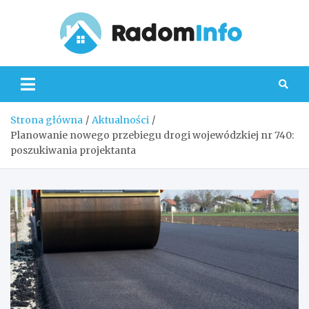
Skip
to
content
Radom
Strona główna
Aktualności
Planowanie nowego przebiegu drogi wojewódzkiej nr 740:
poszukiwania projektanta