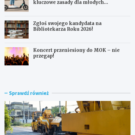
kluczowe zasady dla młodych
użytkowników
Zgłoś swojego kandydata na
Bibliotekarza Roku 2026!
Koncert przeniesiony do MOK – nie
przegap!
N
B
o
e
w
z
e
p
r
i
Sprawdź również
o
e
n
c
d
z
o
n
i
a
m
j
o
a
d
z