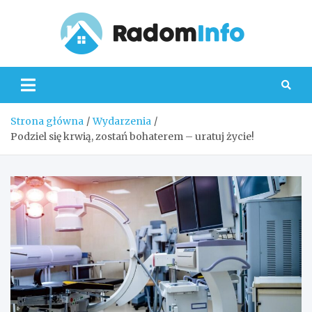
Skip
to
content
Radom
Strona główna
Wydarzenia
Podziel się krwią, zostań bohaterem – uratuj życie!