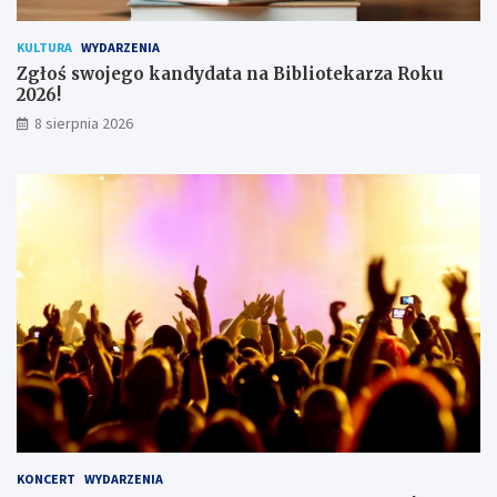
i
k
KULTURA
WYDARZENIA
ó
Zgłoś swojego kandydata na Bibliotekarza Roku
w
2026!
8 sierpnia 2026
KONCERT
WYDARZENIA