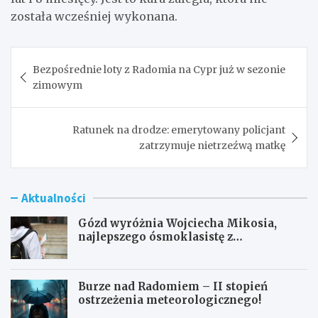
została wcześniej wykonana.
Nawigacja
Bezpośrednie loty z Radomia na Cypr już w sezonie
wpisu
zimowym
Ratunek na drodze: emerytowany policjant
zatrzymuje nietrzeźwą matkę
Aktualności
Gózd wyróżnia Wojciecha Mikosia,
najlepszego ósmoklasistę z
doskonałymi wynikami!
Burze nad Radomiem – II stopień
ostrzeżenia meteorologicznego!