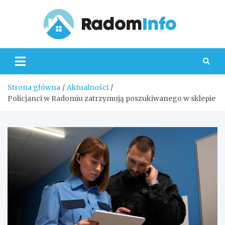
Skip
to
content
Radom
Strona główna
Aktualności
Policjanci w Radomiu zatrzymują poszukiwanego w sklepie