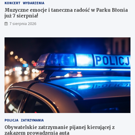
KONCERT
WYDARZENIA
m
Muzyczne emocje i taneczna radość w Parku Błonia
i
już 7 sierpnia!
w
y
7 sierpnia 2026
n
i
k
a
m
i
!
POLICJA
ZATRZYMANIA
Obywatelskie zatrzymanie pijanej kierującej z
zakazem prowadzenia auta