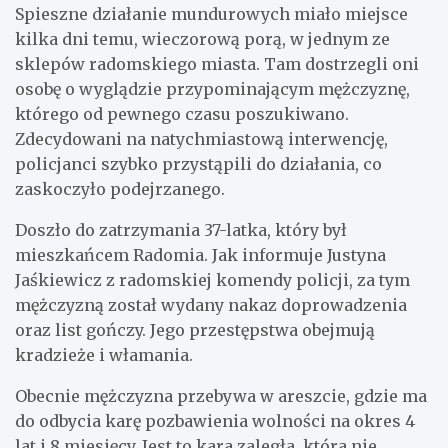
Spieszne działanie mundurowych miało miejsce
kilka dni temu, wieczorową porą, w jednym ze
sklepów radomskiego miasta. Tam dostrzegli oni
osobę o wyglądzie przypominającym mężczyznę,
którego od pewnego czasu poszukiwano.
Zdecydowani na natychmiastową interwencję,
policjanci szybko przystąpili do działania, co
zaskoczyło podejrzanego.
Doszło do zatrzymania 37-latka, który był
mieszkańcem Radomia. Jak informuje Justyna
Jaśkiewicz z radomskiej komendy policji, za tym
mężczyzną został wydany nakaz doprowadzenia
oraz list gończy. Jego przestępstwa obejmują
kradzieże i włamania.
Obecnie mężczyzna przebywa w areszcie, gdzie ma
do odbycia karę pozbawienia wolności na okres 4
lat i 8 miesięcy. Jest to kara zaległa, która nie