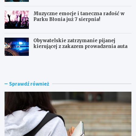
Muzyczne emocje i taneczna radość w
Parku Błonia już 7 sierpnia!
Obywatelskie zatrzymanie pijanej
kierującej z zakazem prowadzenia auta
G
B
ó
u
z
r
d
z
w
e
Sprawdź również
y
n
r
a
ó
d
ż
R
n
a
i
d
a
o
W
m
o
i
j
e