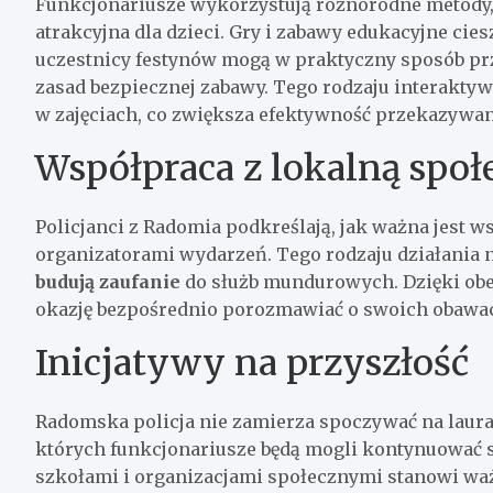
Funkcjonariusze wykorzystują różnorodne metody, by
atrakcyjna dla dzieci. Gry i zabawy edukacyjne cie
uczestnicy festynów mogą w praktyczny sposób pr
zasad bezpiecznej zabawy. Tego rodzaju interaktywn
w zajęciach, co zwiększa efektywność przekazywan
Współpraca z lokalną społ
Policjanci z Radomia podkreślają, jak ważna jest 
organizatorami wydarzeń. Tego rodzaju działania n
budują zaufanie
do służb mundurowych. Dzięki obe
okazję bezpośrednio porozmawiać o swoich obawac
Inicjatywy na przyszłość
Radomska policja nie zamierza spoczywać na laura
których funkcjonariusze będą mogli kontynuować 
szkołami i organizacjami społecznymi stanowi ważn