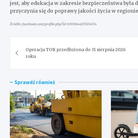
jest, aby edukacja w zakresie bezpieczeństwa była 
przyczynia się do poprawy jakości życia w regionie
Źródło: facebook.com/profile.php?id=100064625504334
Nawigacja
Operacja TOR przedłużona do 31 sierpnia 2026
wpisu
roku
Sprawdź również