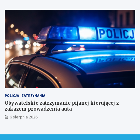
i
k
a
m
i
!
POLICJA
ZATRZYMANIA
Obywatelskie zatrzymanie pijanej kierującej z
zakazem prowadzenia auta
6 sierpnia 2026