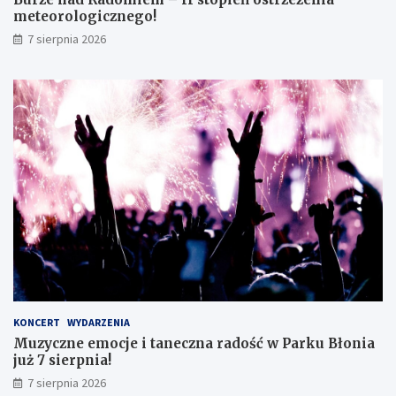
o
o
meteorologicznego!
k
l
7 sierpnia 2026
l
o
a
g
s
i
i
c
s
z
t
n
ę
e
z
g
d
o
o
!
s
k
o
n
a
ł
y
KONCERT
WYDARZENIA
m
Muzyczne emocje i taneczna radość w Parku Błonia
i
już 7 sierpnia!
w
y
7 sierpnia 2026
n