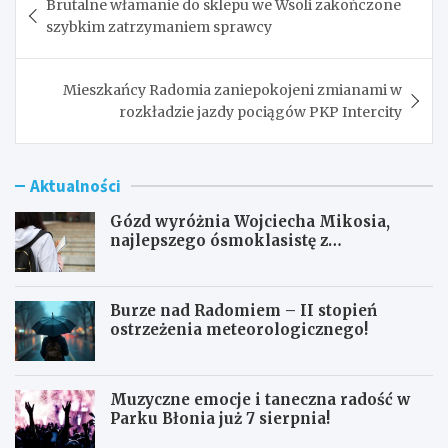
Brutalne włamanie do sklepu we Wsoli zakończone
wpisu
szybkim zatrzymaniem sprawcy
Mieszkańcy Radomia zaniepokojeni zmianami w
rozkładzie jazdy pociągów PKP Intercity
Aktualności
Gózd wyróżnia Wojciecha Mikosia,
najlepszego ósmoklasistę z
doskonałymi wynikami!
Burze nad Radomiem – II stopień
ostrzeżenia meteorologicznego!
Muzyczne emocje i taneczna radość w
Parku Błonia już 7 sierpnia!