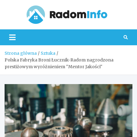
Skip
to
content
Radom
Strona główna
Sztuka
Polska Fabryka Broni Łucznik-Radom nagrodzona
prestiżowym wyróżnieniem "Mentor Jakości"