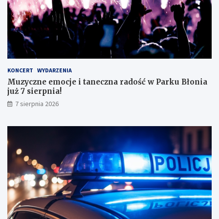
s
k
o
n
a
ł
y
KONCERT
WYDARZENIA
m
Muzyczne emocje i taneczna radość w Parku Błonia
i
już 7 sierpnia!
w
y
7 sierpnia 2026
n
i
k
a
m
i
!