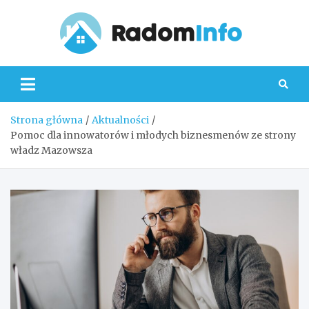
Skip
to
content
Radom
Strona główna
Aktualności
Pomoc dla innowatorów i młodych biznesmenów ze strony
władz Mazowsza