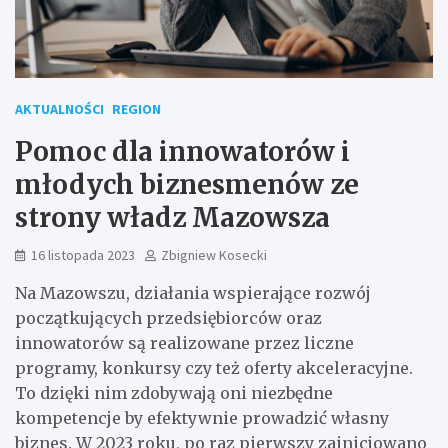
AKTUALNOŚCI
REGION
Pomoc dla innowatorów i
młodych biznesmenów ze
strony władz Mazowsza
16 listopada 2023
Zbigniew Kosecki
Na Mazowszu, działania wspierające rozwój
początkujących przedsiębiorców oraz
innowatorów są realizowane przez liczne
programy, konkursy czy też oferty akceleracyjne.
To dzięki nim zdobywają oni niezbędne
kompetencje by efektywnie prowadzić własny
biznes. W 2023 roku, po raz pierwszy zainicjowano