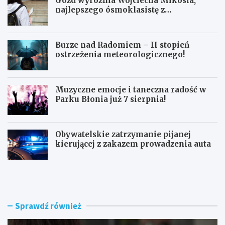
Gózd wyróżnia Wojciecha Mikosia,
najlepszego ósmoklasistę z
doskonałymi wynikami!
Burze nad Radomiem – II stopień
ostrzeżenia meteorologicznego!
Muzyczne emocje i taneczna radość w
Parku Błonia już 7 sierpnia!
Obywatelskie zatrzymanie pijanej
kierującej z zakazem prowadzenia auta
G
B
ó
u
z
r
d
z
w
e
Sprawdź również
y
n
r
a