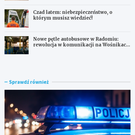
Czad latem: niebezpieczeństwo, o
którym musisz wiedzieć!
Nowe pętle autobusowe w Radomiu:
rewolucja w komunikacji na Wośnikach,
Pruszakowie i Zamłyniu
O
N
b
o
y
w
w
a
a
d
Sprawdź również
t
r
e
o
l
g
s
a
k
w
i
e
e
w
z
n
a
ę
t
t