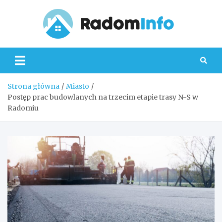
Skip
to
content
Radom
Strona główna
Miasto
Postęp prac budowlanych na trzecim etapie trasy N-S w
Radomiu