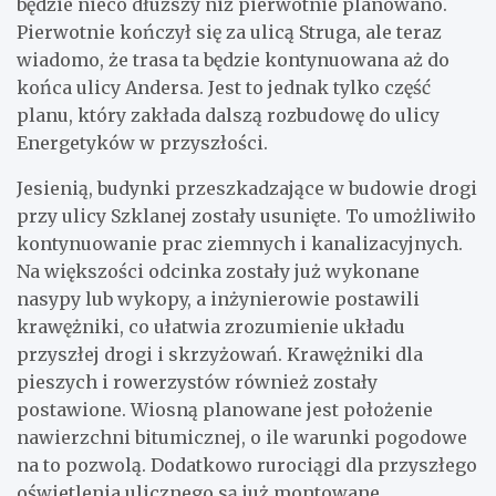
będzie nieco dłuższy niż pierwotnie planowano.
Pierwotnie kończył się za ulicą Struga, ale teraz
wiadomo, że trasa ta będzie kontynuowana aż do
końca ulicy Andersa. Jest to jednak tylko część
planu, który zakłada dalszą rozbudowę do ulicy
Energetyków w przyszłości.
Jesienią, budynki przeszkadzające w budowie drogi
przy ulicy Szklanej zostały usunięte. To umożliwiło
kontynuowanie prac ziemnych i kanalizacyjnych.
Na większości odcinka zostały już wykonane
nasypy lub wykopy, a inżynierowie postawili
krawężniki, co ułatwia zrozumienie układu
przyszłej drogi i skrzyżowań. Krawężniki dla
pieszych i rowerzystów również zostały
postawione. Wiosną planowane jest położenie
nawierzchni bitumicznej, o ile warunki pogodowe
na to pozwolą. Dodatkowo rurociągi dla przyszłego
oświetlenia ulicznego są już montowane.