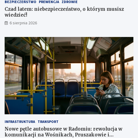
BEZPIECZEŃSTWO
PREWENCJA
ZDROWIE
a
,
Czad latem: niebezpieczeństwo, o którym musisz
1
wiedzieć!
m
l
6 sierpnia 2026
n
z
ł
INFRASTRUKTURA
TRANSPORT
Nowe pętle autobusowe w Radomiu: rewolucja w
komunikacji na Wośnikach, Pruszakowie i