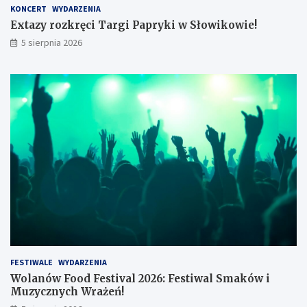
ż
KONCERT
WYDARZENIA
k
Extazy rozkręci Targi Papryki w Słowikowie!
i
5 sierpnia 2026
z
a
3
4
t
y
s
.
z
ł
FESTIWALE
WYDARZENIA
Wolanów Food Festival 2026: Festiwal Smaków i
Muzycznych Wrażeń!