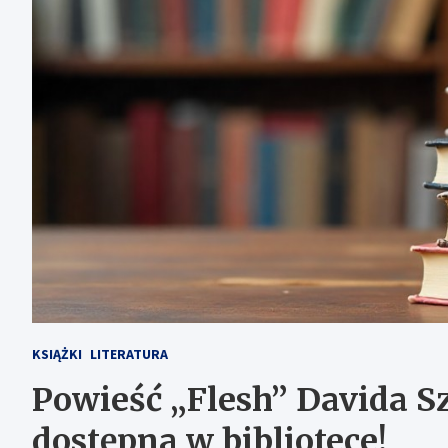
KSIĄŻKI
LITERATURA
Powieść „Flesh” Davida Sz
dostępna w bibliotece!