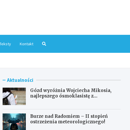
mInfo.pl
Teksty
Kontakt
Aktualności
Gózd wyróżnia Wojciecha Mikosia,
najlepszego ósmoklasistę z
doskonałymi wynikami!
Burze nad Radomiem – II stopień
ostrzeżenia meteorologicznego!