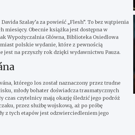
Davida Szalay’a za powieść „Flesh”. To bez wątpienia
h miesięcy. Obecnie książka jest dostępna w
 jak Wypożyczalnia Główna, Biblioteka Osiedlowa
omiast polskie wydanie, które z pewnością
e jest na przyszły rok dzięki wydawnictwu Pauza.
ána
tvána, którego los został naznaczony przez trudne
wisku, młody bohater doświadcza traumatycznych
ały czas czytelnicy mają okazję śledzić jego podróż
czaku, przez służbę wojskową, aż po próbę
dy z tych etapów jest odzwierciedleniem jego