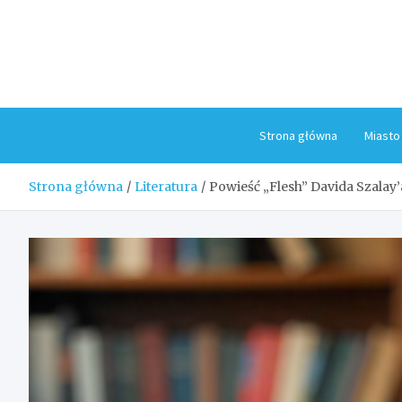
Skip
to
content
Strona główna
Miasto
Strona główna
Literatura
Powieść „Flesh” Davida Szalay’