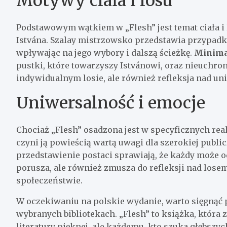
Motywy ciała i losu
Podstawowym wątkiem w „Flesh” jest temat ciała i 
Istvána. Szalay mistrzowsko przedstawia przypadki 
wpływając na jego wybory i dalszą ścieżkę.
Minimal
pustki, które towarzyszy Istvánowi, oraz nieuchron
indywidualnym losie, ale również refleksja nad u
Uniwersalność i emocje
Chociaż „Flesh” osadzona jest w specyficznych real
czyni ją powieścią wartą uwagi dla szerokiej publi
przedstawienie postaci sprawiają, że każdy może odn
porusza, ale również zmusza do refleksji nad lose
społeczeństwie.
W oczekiwaniu na polskie wydanie, warto sięgnąć po
wybranych bibliotekach. „Flesh” to książka, która
literatury pięknej, ale każdemu, kto szuka głębszyc