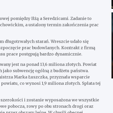
owej pomiędzy Iłżą a Seredzicami. Zadanie to
rachowickim, a ustalony termin zakończenia prac
em długotrwałych starań. Wreszcie udało się
ozpoczęcie prac budowlanych. Kontrakt z firmą
zasu prace postępują bardzo dynamicznie.
wany jest na ponad 13,6 miliona złotych. Powiat
ch jako subwencję ogólną z budżetu państwa.
istrza Marka Łuszczka, przyznała wsparcie
wiatu, co wynosi 1,9 miliona złotych. Spłata tej
 szerokości i zostanie wyposażona we wszystkie
owe pobocza, rowy po obu stronach drogi oraz
ie przez obszary leśne. W chwili obecnej