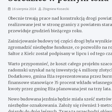
16 sierpnia 2024
Zbigniew Kosecki
Obecnie trwają prace nad konstrukcją drogi powiat
realizowane jest w stronę granicy z powiatem sta
przewiduje grudzień bieżącego roku.
Zainicjowanie budowy tej części drogi była wyniki
zgromadzić niezbędne fundusze, co pozwoliło na r
Saltor z Kielc został podpisany w lipcu i od tego c
Warto przypomnieć, że koszt całego projektu szaco
radomski uzyskał na tę inwestycję 4 miliony złoty
Dodatkowo, gmina Iłża reprezentowana przez burm
finansowe stanowiące 35 procent wkładu własnego po
kwoty przez gminę Iłża planowana jest na trzy lata.
Nowo budowana jezdnia będzie miała sześć metrów
niezbędne oznakowania. Założy się również 1-metr
dojazdy do dróg leśnych. Trasa ta przechodzi główn