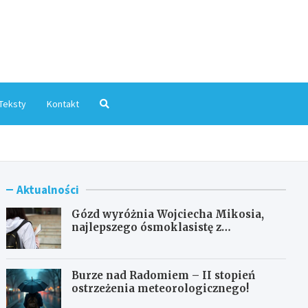
mInfo.pl
Teksty
Kontakt
Aktualności
Gózd wyróżnia Wojciecha Mikosia,
najlepszego ósmoklasistę z
doskonałymi wynikami!
Burze nad Radomiem – II stopień
ostrzeżenia meteorologicznego!