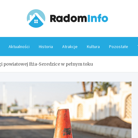
Rado
Aktualności
Historia
Atrakcje
Kultura
Pozostałe
i powiatowej Iłża-Seredzice w pełnym toku