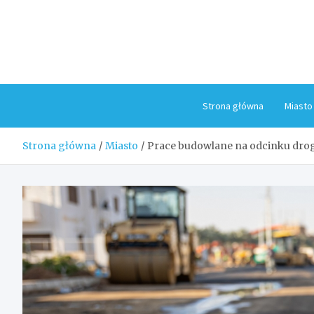
Skip
to
content
Strona główna
Miasto
Strona główna
Miasto
Prace budowlane na odcinku drog