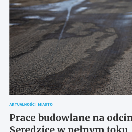
AKTUALNOŚCI
MIASTO
Prace budowlane na odcin
Seredzice w pełnym toku