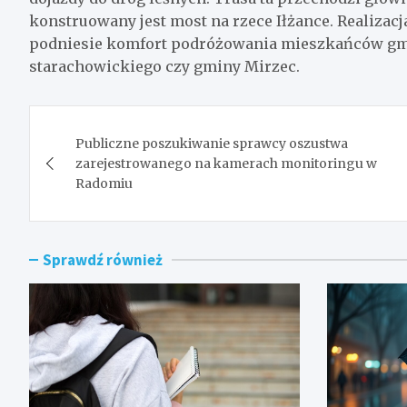
konstruowany jest most na rzece Iłżance. Realizacja
podniesie komfort podróżowania mieszkańców gmi
starachowickiego czy gminy Mirzec.
Nawigacja
Publiczne poszukiwanie sprawcy oszustwa
wpisu
zarejestrowanego na kamerach monitoringu w
Radomiu
Sprawdź również