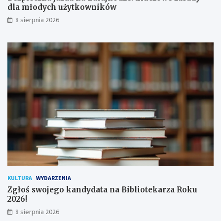
o
l
dla młodych użytkowników
d
a
8 sierpnia 2026
p
m
i
ł
s
o
a
d
n
y
a
c
!
h
u
ż
y
t
k
o
w
n
i
k
KULTURA
WYDARZENIA
ó
Zgłoś swojego kandydata na Bibliotekarza Roku
w
2026!
8 sierpnia 2026