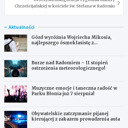
Chrześcijańskiej w kościele św. Stefana w Radomiu
Aktualności
Gózd wyróżnia Wojciecha Mikosia,
najlepszego ósmoklasistę z
doskonałymi wynikami!
Burze nad Radomiem – II stopień
ostrzeżenia meteorologicznego!
Muzyczne emocje i taneczna radość w
Parku Błonia już 7 sierpnia!
Obywatelskie zatrzymanie pijanej
kierującej z zakazem prowadzenia auta
G
B