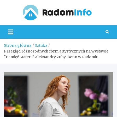
Skip
to
content
Radom
Strona główna
Sztuka
Przegląd różnorodnych form artystycznych na wystawie
"Pamięć Materii" Aleksandry Zuby-Benn w Radomiu