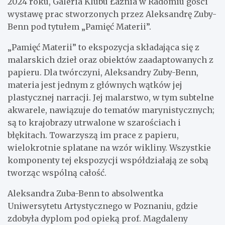
2024 roku, Galeria Klubu Łaźnia w Radomiu gości
wystawę prac stworzonych przez Aleksandrę Zuby-
Benn pod tytułem „Pamięć Materii”.
„Pamięć Materii” to ekspozycja składająca się z
malarskich dzieł oraz obiektów zaadaptowanych z
papieru. Dla twórczyni, Aleksandry Zuby-Benn,
materia jest jednym z głównych wątków jej
plastycznej narracji. Jej malarstwo, w tym subtelne
akwarele, nawiązuje do tematów marynistycznych;
są to krajobrazy utrwalone w szarościach i
błękitach. Towarzyszą im prace z papieru,
wielokrotnie splatane na wzór wikliny. Wszystkie
komponenty tej ekspozycji współdziałają ze sobą
tworząc wspólną całość.
Aleksandra Zuba-Benn to absolwentka
Uniwersytetu Artystycznego w Poznaniu, gdzie
zdobyła dyplom pod opieką prof. Magdaleny