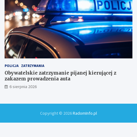
i
!
POLICJA
ZATRZYMANIA
Obywatelskie zatrzymanie pijanej kierującej z
zakazem prowadzenia auta
6 sierpnia 2026
Copyright © 2026
RadomInfo.pl