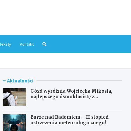
mInfo.pl
Teksty
Kontakt
Aktualności
Gózd wyróżnia Wojciecha Mikosia,
najlepszego ósmoklasistę z
doskonałymi wynikami!
Burze nad Radomiem – II stopień
ostrzeżenia meteorologicznego!