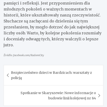
pamięci i refleksji. Jest przypomnieniem dla
młodszych pokoleń o ważnych momentach w
historii, które ukształtowały naszą rzeczywistość.
Słuchacze są zachęcani do dzielenia się tym
przesłaniem, by mogło dotrzeć do jak największej
liczby osób. Warto, by kolejne pokolenia rozumiały
i doceniały odwagę tych, którzy walczyli o lepsze
jutro.
Źródło: facebook.com/RadomCity
Nawigacja
Bezpieczeństwo dzieci w Bardzicach: warsztaty z
wpisu
policją
Spotkanie w Skaryszewie: Nowe informacje o
budowie linii kolejowej nr 84