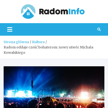
Skip
to
content
Radom
Strona główna
Kultura
Radom oddaje cześć bohaterom: nowy utwór Michała
Kowalskiego