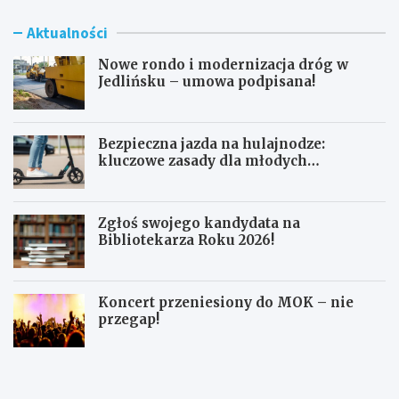
Aktualności
Nowe rondo i modernizacja dróg w
Jedlińsku – umowa podpisana!
Bezpieczna jazda na hulajnodze:
kluczowe zasady dla młodych
użytkowników
Zgłoś swojego kandydata na
Bibliotekarza Roku 2026!
Koncert przeniesiony do MOK – nie
przegap!
N
B
o
e
w
z
e
p