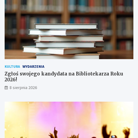
!
h
u
ż
y
t
k
o
w
n
i
k
KULTURA
WYDARZENIA
ó
Zgłoś swojego kandydata na Bibliotekarza Roku
w
2026!
8 sierpnia 2026