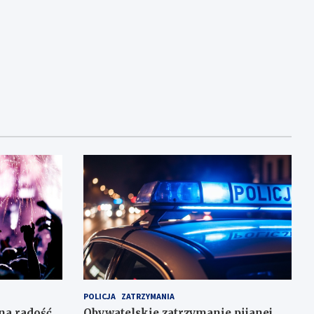
POLICJA
ZATRZYMANIA
na radość
Obywatelskie zatrzymanie pijanej