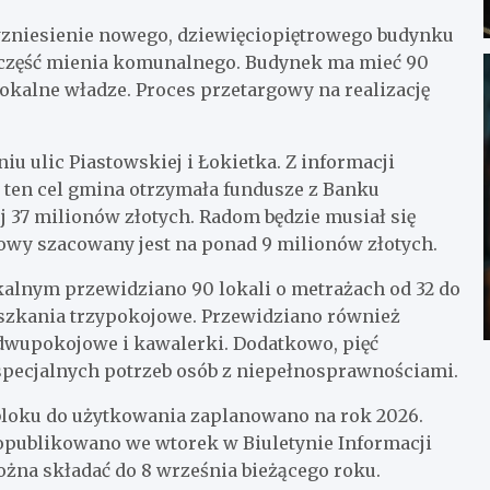
wzniesienie nowego, dziewięciopiętrowego budynku
ć część mienia komunalnego. Budynek ma mieć 90
okalne władze. Proces przetargowy na realizację
 ulic Piastowskiej i Łokietka. Z informacji
 ten cel gmina otrzymała fundusze z Banku
37 milionów złotych. Radom będzie musiał się
nsowy szacowany jest na ponad 9 milionów złotych.
lnym przewidziano 90 lokali o metrażach od 32 do
szkania trzypokojowe. Przewidziano również
 dwupokojowe i kawalerki. Dodatkowo, pięć
specjalnych potrzeb osób z niepełnosprawnościami.
loku do użytkowania zaplanowano na rok 2026.
u opublikowano we wtorek w Biuletynie Informacji
żna składać do 8 września bieżącego roku.