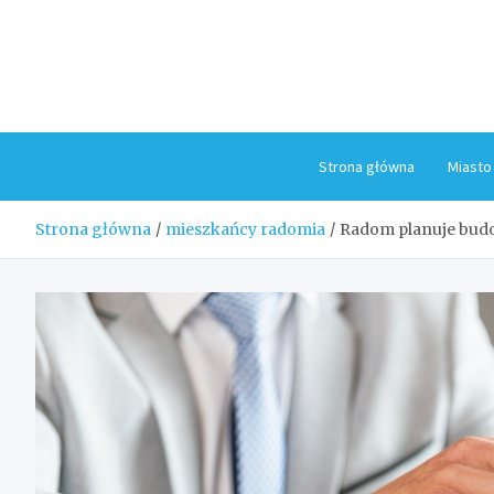
Skip
to
content
Strona główna
Miasto
Strona główna
mieszkańcy radomia
Radom planuje bud