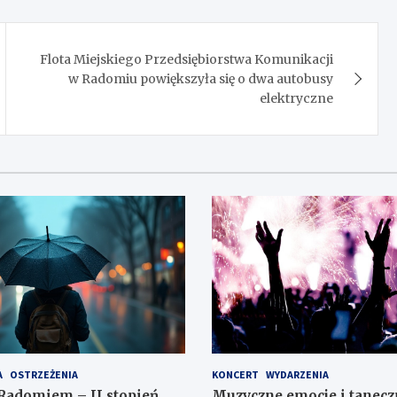
Flota Miejskiego Przedsiębiorstwa Komunikacji
w Radomiu powiększyła się o dwa autobusy
elektryczne
A
OSTRZEŻENIA
KONCERT
WYDARZENIA
Radomiem – II stopień
Muzyczne emocje i tanecz