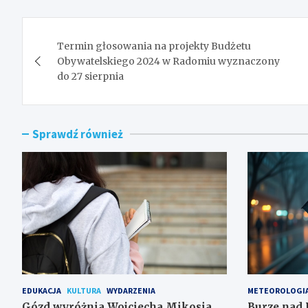
Nawigacja
Termin głosowania na projekty Budżetu
wpisu
Obywatelskiego 2024 w Radomiu wyznaczony
do 27 sierpnia
Sprawdź również
EDUKACJA
KULTURA
WYDARZENIA
METEOROLOGI
Gózd wyróżnia Wojciecha Mikosia,
Burze nad 