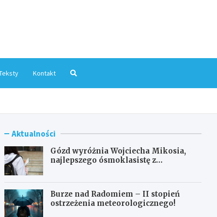
mInfo.pl
Teksty
Kontakt
Aktualności
Gózd wyróżnia Wojciecha Mikosia,
najlepszego ósmoklasistę z
doskonałymi wynikami!
Burze nad Radomiem – II stopień
ostrzeżenia meteorologicznego!