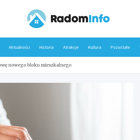
Rado
Aktualności
Historia
Atrakcje
Kultura
Pozostałe
owę nowego bloku mieszkalnego